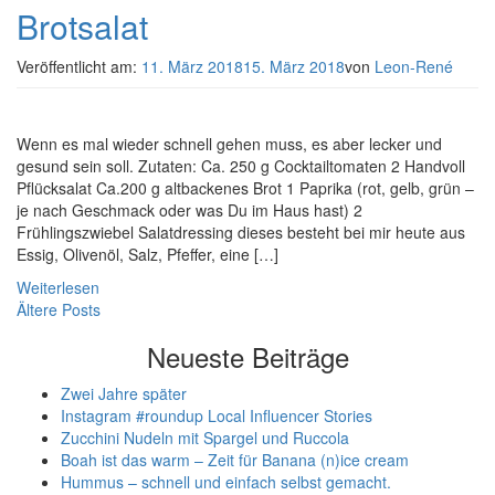
Brotsalat
Veröffentlicht am:
11. März 2018
15. März 2018
von
Leon-René
Wenn es mal wieder schnell gehen muss, es aber lecker und
gesund sein soll. Zutaten: Ca. 250 g Cocktailtomaten 2 Handvoll
Pflücksalat Ca.200 g altbackenes Brot 1 Paprika (rot, gelb, grün –
je nach Geschmack oder was Du im Haus hast) 2
Frühlingszwiebel Salatdressing dieses besteht bei mir heute aus
Essig, Olivenöl, Salz, Pfeffer, eine […]
Weiterlesen
Beitragsnavigation
Ältere Posts
Neueste Beiträge
Zwei Jahre später
Instagram #roundup Local Influencer Stories
Zucchini Nudeln mit Spargel und Ruccola
Boah ist das warm – Zeit für Banana (n)ice cream
Hummus – schnell und einfach selbst gemacht.