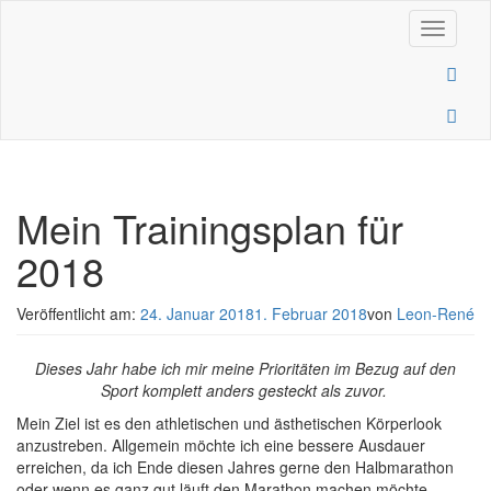
Navigati
Mein Trainingsplan für
2018
Veröffentlicht am:
24. Januar 2018
1. Februar 2018
von
Leon-René
Dieses Jahr habe ich mir meine Prioritäten im Bezug auf den
Sport komplett anders gesteckt als zuvor.
Mein Ziel ist es den athletischen und ästhetischen Körperlook
anzustreben. Allgemein möchte ich eine bessere Ausdauer
erreichen, da ich Ende diesen Jahres gerne den Halbmarathon
oder wenn es ganz gut läuft den Marathon machen möchte.