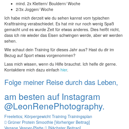
mind. 2x Klettern/ Bouldern/ Woche
2/3x Joggen/ Woche
Ich habe mich derzeit wie du sehen kannst vom typischen
Krafttraining verabschiedet. Es hat mir nur noch wenig Spaß
gemacht und es wurde Zeit für etwas anderes. Dies heißt nicht,
dass ich nie wieder das Eisen schwingen werde, aber wir werden
sehen.
Wie schaut dein Training für dieses Jahr aus? Hast du dir im
Bezug auf Sport etwas vorgenommen?
Lass mich wissen, wenn du Hilfe brauchst. Ich helfe dir gerne.
Kontaktiere mich dazu einfach
hier
.
Folge meiner Reise durch das Leben,
am besten auf Instagram
@LeonRenePhotography.
Freeletics; Körpergewicht
Training
Trainingsplan
Beitrags-
Grüner Protein Smoothie [Vorheriger Beitrag]
Vegane Vesper-Platte
[Nächster Beitrag]